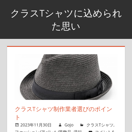
コ
クラスTシャツに込められ
ン
テ
た思い
ン
仲
ツ
間
へ
と
ス
共
キ
有
ッ
す
プ
る
ク
ラ
ス
クラスTシャツ制作業者選びのポイン
T
ト
シ
2023年11月30日
Gojo
クラスTシャツ
,
ャ
ファッション/アパレル/装飾品
,
流行
コメントを