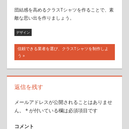
団結感を高めるクラスTシャツを作ることで、素
敵な思い出を作りましょう。
デザイン
次
信頼できる業者を選び、クラスTシャツを制作しよ
投
の
う
記
稿
事:
ナ
返信を残す
ビ
ゲ
メールアドレスが公開されることはありませ
ー
ん。
*
が付いている欄は必須項目です
シ
コメント